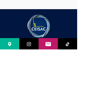
Cables e Insumos S.A.C lideres en
todo para seguridad e izaje.
Av. Óscar Benavides 354 (Ex Colonial)
Lima Lima, Perú.
ventacablesinsumos@hotmail.com
cablesinsumossac@gmail.