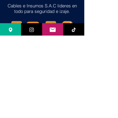
Cables e Insumos S.A.C lideres en
todo para seguridad e izaje.
Av. Óscar Benavides 354 (Ex Colonial)
Lima Lima, Perú.
ventacablesinsumos@hotmail.com
cablesinsumossac@gmail.
ventaed@cablesinsumos.com
+
51 974 632 745
+51 974 632 744
+51 970 488 288
Fijo:
01 4977654